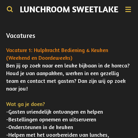
LUNCHROOM SWEETLAKE
Ga
direct
naar
de
Vacatures
hoofdinhoud
Vacature 1: Hulpkracht Bediening & Keuken
(Weekend en Doordeweeks)
Ben jij op zoek naar een leuke bijbaan in de horeca?
Houd je van aanpakken, werken in een gezellig
team en contact met gasten? Dan zijn wij op zoek
naar jou!
Wat ga je doen?
-Gasten vriendelijk ontvangen en helpen
-Bestellingen opnemen en uitserveren
-Ondersteunen in de keuken
-Helpen met het voorbereiden van lunches,