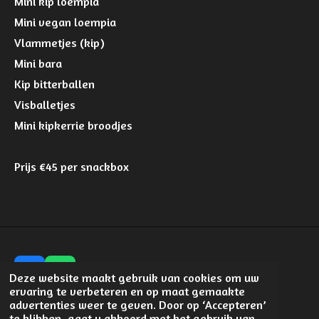
Mini kip loempia
Mini vegan loempia
Vlammetjes (kip)
Mini bara
Kip bitterballen
Visballetjes
Mini kipkerrie broodjes
Prijs €45 per snackbox
F
W
Deze website maakt gebruik van cookies om uw
a
h
ervaring te verbeteren en op maat gemaakte
© 2024 - 2026 lunchroomsweetlake
c
a
advertenties weer te geven. Door op ‘Accepteren’
e
t
te klikken, gaat u akkoord met het gebruik van